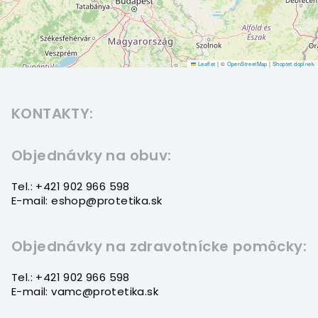
Leaflet
|
©
OpenStreetMap
|
Shoptet doplnek
Z
á
KONTAKTY:
p
ä
t
Objednávky na obuv:
i
Tel.: +421 902 966 598
e
E-mail: eshop@protetika.sk
Objednávky na zdravotnícke pomôcky:
Tel.: +421 902 966 598
E-mail: vamc@protetika.sk