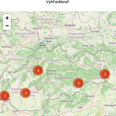
+
−
6
3
2
6
3