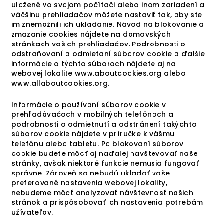
uložené vo svojom počítači alebo inom zariadení a
väčšinu prehliadačov môžete nastaviť tak, aby ste
im znemožnili ich ukladanie. Návod na blokovanie a
zmazanie cookies nájdete na domovských
stránkach vašich prehliadačov. Podrobnosti o
odstraňovaní a odmietaní súborov cookie a ďalšie
informácie o týchto súboroch nájdete aj na
webovej lokalite www.aboutcookies.org alebo
www.allaboutcookies.org.
Informácie o používaní súborov cookie v
prehľadávačoch v mobilných telefónoch a
podrobnosti o odmietnutí a odstránení takýchto
súborov cookie nájdete v príručke k vášmu
telefónu alebo tabletu. Po blokovaní súborov
cookie budete môcť aj naďalej navštevovať naše
stránky, avšak niektoré funkcie nemusia fungovať
správne. Zároveň sa nebudú ukladať vaše
preferované nastavenia webovej lokality,
nebudeme môcť analyzovať návštevnosť našich
stránok a prispôsobovať ich nastavenia potrebám
užívateľov.