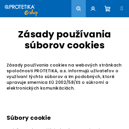
Prejsť
na
obsah
Nákup
Hľadať
Prihlásenie
Zásady používania
košík
súborov cookies
Zásady používania cookies na webových stránkach
spoločnosti PROTETIKA, a.s. informujú užívateľov o
využívaní týchto súborov a im podobných, ktoré
upravuje smernica EÚ 2002/58/ES o súkromí a
elektronických komunikáciách.
Súbory cookie