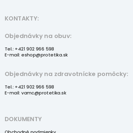
Z
á
KONTAKTY:
p
ä
t
Objednávky na obuv:
i
Tel.: +421 902 966 598
e
E-mail: eshop@protetika.sk
Objednávky na zdravotnícke pomôcky:
Tel.: +421 902 966 598
E-mail: vamc@protetika.sk
DOKUMENTY
Obchodné podmienky