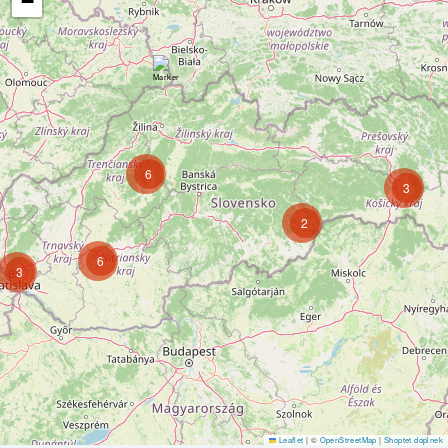
−
6
3
2
6
3
Leaflet
|
©
OpenStreetMap
|
Shoptet doplnek