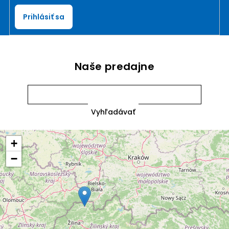
Prihlásiť sa
Naše predajne
+
−