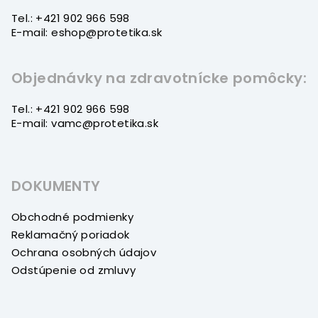
i
Tel.: +421 902 966 598
e
E-mail: eshop@protetika.sk
Objednávky na zdravotnícke pomôcky:
Tel.: +421 902 966 598
E-mail: vamc@protetika.sk
DOKUMENTY
Obchodné podmienky
Reklamačný poriadok
Ochrana osobných údajov
Odstúpenie od zmluvy