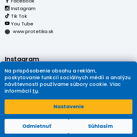
Facebook
Instagram
Tik Tok
You Tube
www.protetika.sk
Instagram
Na prispôsobenie obsahu a reklám,
poskytovanie funkcií sociálnych médií a analýzu
návštevnosti používame súbory cookie. Viac
informácií
tu
.
Sledovať na Instagrame
Nastavenie
Copyright 2026
PROTETIKA eshop
. Všetky práva
Upraviť nastavenie cookies
vyhradené.
Odmietnuť
Súhlasím
Vytvoril Shoptet