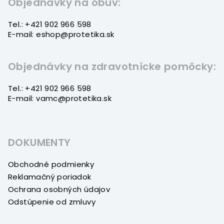
t
Objednávky na obuv:
i
Tel.: +421 902 966 598
e
E-mail: eshop@protetika.sk
Objednávky na zdravotnícke pomôcky:
Tel.: +421 902 966 598
E-mail: vamc@protetika.sk
DOKUMENTY
Obchodné podmienky
Reklamačný poriadok
Ochrana osobných údajov
Odstúpenie od zmluvy