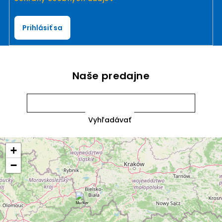
Prihlásiť sa
Naše predajne
+
−