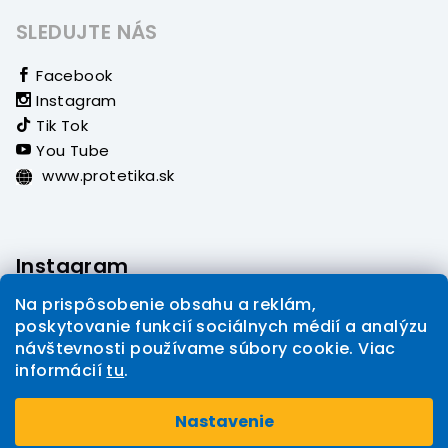
SLEDUJTE NÁS
Facebook
Instagram
Tik Tok
You Tube
www.protetika.sk
Instagram
Na prispôsobenie obsahu a reklám,
poskytovanie funkcií sociálnych médií a analýzu
návštevnosti používame súbory cookie. Viac
informácií
tu
.
Sledovať na Instagrame
Nastavenie