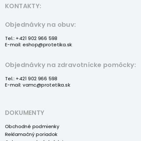
KONTAKTY:
p
ä
t
Objednávky na obuv:
i
Tel.: +421 902 966 598
e
E-mail: eshop@protetika.sk
Objednávky na zdravotnícke pomôcky:
Tel.: +421 902 966 598
E-mail: vamc@protetika.sk
DOKUMENTY
Obchodné podmienky
Reklamačný poriadok