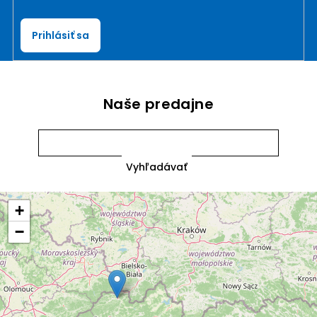
Prihlásiť sa
Naše predajne
+
−