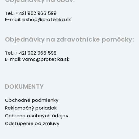
i
Tel.: +421 902 966 598
e
E-mail: eshop@protetika.sk
Objednávky na zdravotnícke pomôcky:
Tel.: +421 902 966 598
E-mail: vamc@protetika.sk
DOKUMENTY
Obchodné podmienky
Reklamačný poriadok
Ochrana osobných údajov
Odstúpenie od zmluvy