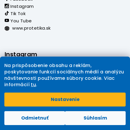
Instagram
Tik Tok
You Tube
www.protetika.sk
Instagram
Na prispôsobenie obsahu a reklám,
poskytovanie funkcií sociálnych médií a analýzu
návštevnosti používame súbory cookie. Viac
informácií
tu
.
Sledovať na Instagrame
Nastavenie
Copyright 2026
PROTETIKA eshop
. Všetky práva
Upraviť nastavenie cookies
vyhradené.
Odmietnuť
Súhlasím
Vytvoril Shoptet