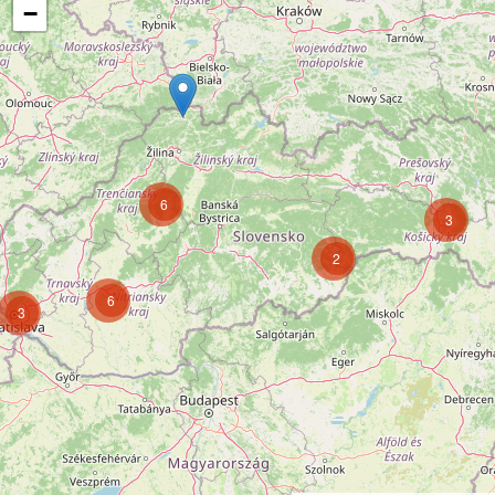
−
6
3
2
6
3