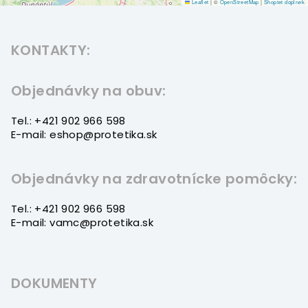
Leaflet
|
©
OpenStreetMap
|
Shoptet doplnek
Z
á
KONTAKTY:
p
ä
t
Objednávky na obuv:
i
Tel.: +421 902 966 598
e
E-mail: eshop@protetika.sk
Objednávky na zdravotnícke pomôcky:
Tel.: +421 902 966 598
E-mail: vamc@protetika.sk
DOKUMENTY