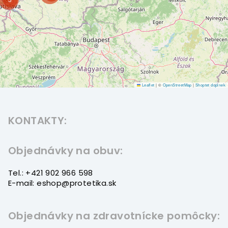
Leaflet
|
©
OpenStreetMap
|
Shoptet doplnek
Z
á
KONTAKTY:
p
ä
t
Objednávky na obuv:
i
Tel.: +421 902 966 598
e
E-mail: eshop@protetika.sk
Objednávky na zdravotnícke pomôcky: