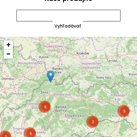
+
−
6
3
2
6
3