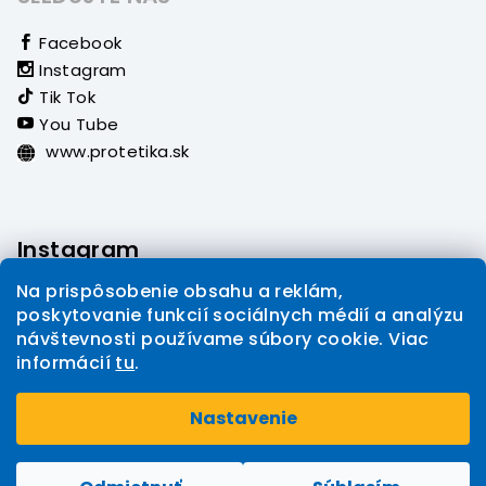
Facebook
Instagram
Tik Tok
You Tube
www.protetika.sk
Instagram
Na prispôsobenie obsahu a reklám,
poskytovanie funkcií sociálnych médií a analýzu
návštevnosti používame súbory cookie. Viac
informácií
tu
.
Sledovať na Instagrame
Nastavenie
Copyright 2026
PROTETIKA eshop
. Všetky práva
Upraviť nastavenie cookies
vyhradené.