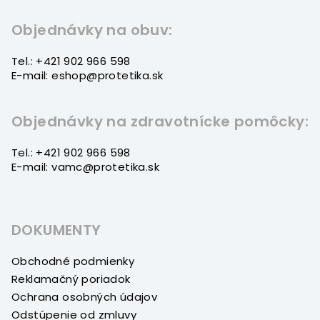
ä
t
Objednávky na obuv:
i
Tel.: +421 902 966 598
e
E-mail: eshop@protetika.sk
Objednávky na zdravotnícke pomôcky:
Tel.: +421 902 966 598
E-mail: vamc@protetika.sk
DOKUMENTY
Obchodné podmienky
Reklamačný poriadok
Ochrana osobných údajov
Odstúpenie od zmluvy