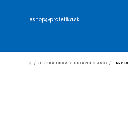
Prejsť
na
obsah
eshop@protetika.sk
/
DETSKÁ OBUV
/
CHLAPCI KLASIC
/
LARY B
DOMOV