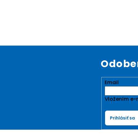
Odober
Email
Vložením e-m
Prihlásiť sa