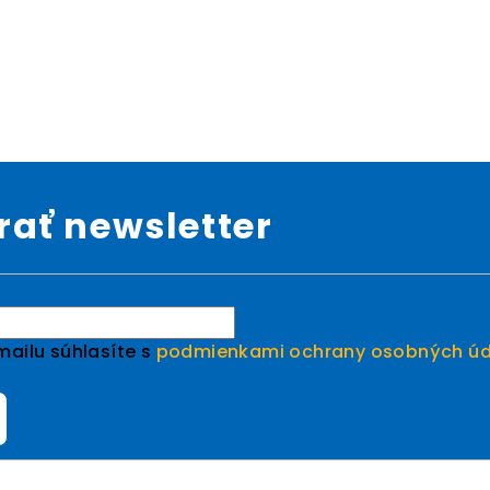
ať newsletter
ailu súhlasíte s
podmienkami ochrany osobných úd