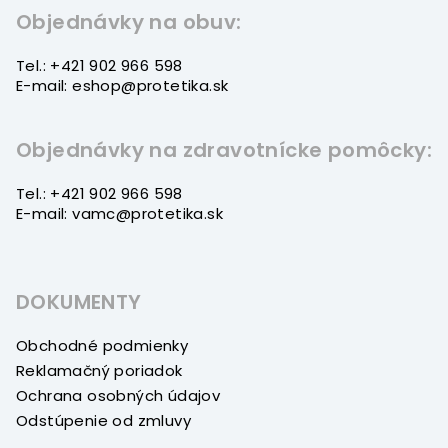
t
Objednávky na obuv:
i
Tel.: +421 902 966 598
e
E-mail: eshop@protetika.sk
Objednávky na zdravotnícke pomôcky:
Tel.: +421 902 966 598
E-mail: vamc@protetika.sk
DOKUMENTY
Obchodné podmienky
Reklamačný poriadok
Ochrana osobných údajov
Odstúpenie od zmluvy