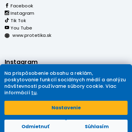
Facebook
Instagram
Tik Tok
You Tube
www.protetika.sk
Instagram
Na prispôsobenie obsahu a reklám,
poskytovanie funkcií sociálnych médií a analýzu
návštevnosti používame súbory cookie. Viac
informácií
tu
.
Sledovať na Instagrame
Nastavenie
Copyright 2026
PROTETIKA eshop
. Všetky práva
Upraviť nastavenie cookies
vyhradené.
Odmietnuť
Súhlasím