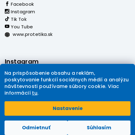
Facebook
Instagram
Tik Tok
You Tube
www.protetika.sk
Instagram
Na prispôsobenie obsahu a reklám,
poskytovanie funkcií sociálnych médií a analýzu
návštevnosti používame súbory cookie. Viac
informácií
tu
.
Sledovať na Instagrame
Nastavenie
Copyright 2026
PROTETIKA eshop
. Všetky práva
Upraviť nastavenie cookies
vyhradené.
Odmietnuť
Súhlasím
Vytvoril Shoptet