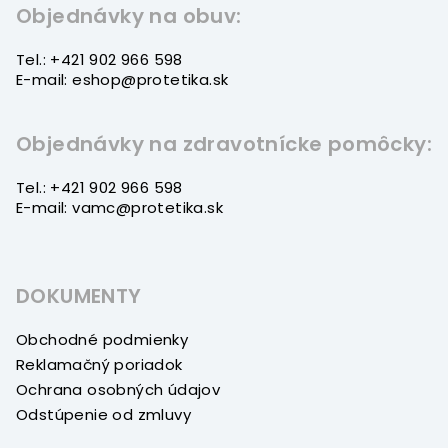
t
Objednávky na obuv:
i
Tel.: +421 902 966 598
e
E-mail: eshop@protetika.sk
Objednávky na zdravotnícke pomôcky:
Tel.: +421 902 966 598
E-mail: vamc@protetika.sk
DOKUMENTY
Obchodné podmienky
Reklamačný poriadok
Ochrana osobných údajov
Odstúpenie od zmluvy