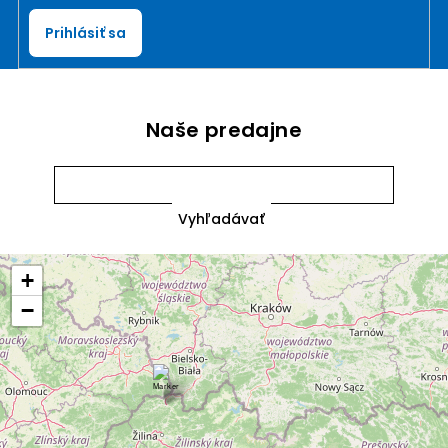
Prihlásiť sa
Naše predajne
+
−