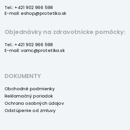
i
Tel.: +421 902 966 598
e
E-mail: eshop@protetika.sk
Objednávky na zdravotnícke pomôcky:
Tel.: +421 902 966 598
E-mail: vamc@protetika.sk
DOKUMENTY
Obchodné podmienky
Reklamačný poriadok
Ochrana osobných údajov
Odstúpenie od zmluvy