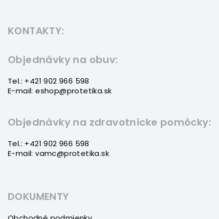
Z
á
KONTAKTY:
p
ä
t
Objednávky na obuv:
i
Tel.: +421 902 966 598
e
E-mail: eshop@protetika.sk
Objednávky na zdravotnícke pomôcky:
Tel.: +421 902 966 598
E-mail: vamc@protetika.sk
DOKUMENTY
Obchodné podmienky