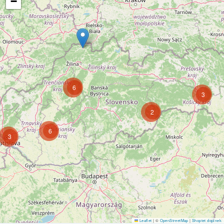
−
6
3
2
6
3
Leaflet
|
©
OpenStreetMap
|
Shoptet doplnek