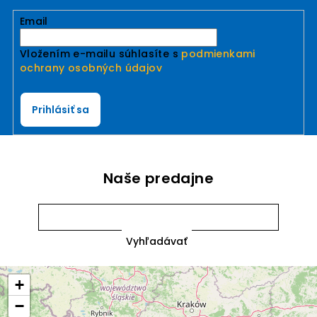
Email
Vložením e-mailu súhlasíte s
podmienkami
ochrany osobných údajov
Prihlásiť sa
Naše predajne
+
−