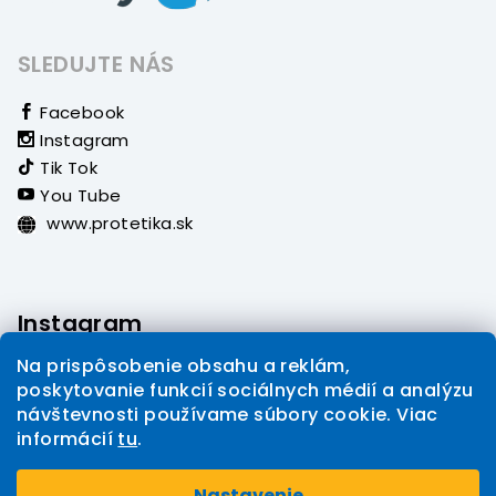
SLEDUJTE NÁS
Facebook
Instagram
Tik Tok
You Tube
www.protetika.sk
Instagram
Na prispôsobenie obsahu a reklám,
poskytovanie funkcií sociálnych médií a analýzu
návštevnosti používame súbory cookie. Viac
informácií
tu
.
Sledovať na Instagrame
Nastavenie