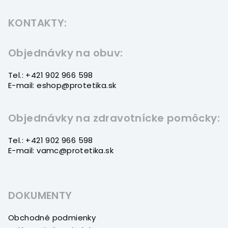
á
KONTAKTY:
p
ä
t
Objednávky na obuv:
i
Tel.: +421 902 966 598
e
E-mail: eshop@protetika.sk
Objednávky na zdravotnícke pomôcky:
Tel.: +421 902 966 598
E-mail: vamc@protetika.sk
DOKUMENTY
Obchodné podmienky