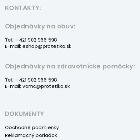
á
KONTAKTY:
p
ä
t
Objednávky na obuv:
i
Tel.: +421 902 966 598
e
E-mail: eshop@protetika.sk
Objednávky na zdravotnícke pomôcky:
Tel.: +421 902 966 598
E-mail: vamc@protetika.sk
DOKUMENTY
Obchodné podmienky
Reklamačný poriadok