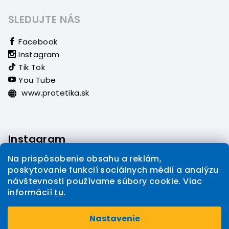
SLEDUJTE NÁS
Facebook
Instagram
Tik Tok
You Tube
www.protetika.sk
Instagram
Na prispôsobenie obsahu a reklám,
poskytovanie funkcií sociálnych médií a analýzu
návštevnosti používame súbory cookie. Viac
informácií
tu
.
Sledovať na Instagrame
Nastavenie