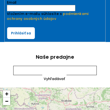
Email
Vložením e-mailu súhlasíte s
podmienkami
ochrany osobných údajov
Prihlásiť sa
Naše predajne
+
−