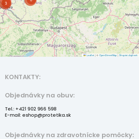
3
Leaflet
|
©
OpenStreetMap
|
Shoptet doplnek
Z
á
KONTAKTY:
p
ä
t
Objednávky na obuv:
i
Tel.: +421 902 966 598
e
E-mail: eshop@protetika.sk
Objednávky na zdravotnícke pomôcky: