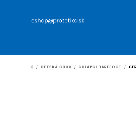
Prejsť
na
obsah
eshop@protetika.sk
/
DETSKÁ OBUV
/
CHLAPCI BAREFOOT
/
GE
DOMOV