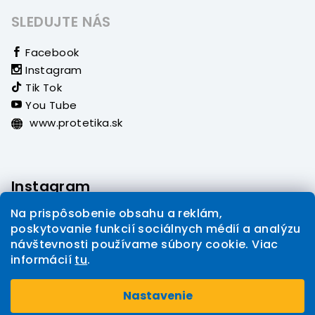
SLEDUJTE NÁS
Facebook
Instagram
Tik Tok
You Tube
www.protetika.sk
Instagram
Na prispôsobenie obsahu a reklám,
poskytovanie funkcií sociálnych médií a analýzu
návštevnosti používame súbory cookie. Viac
informácií
tu
.
Sledovať na Instagrame
Nastavenie