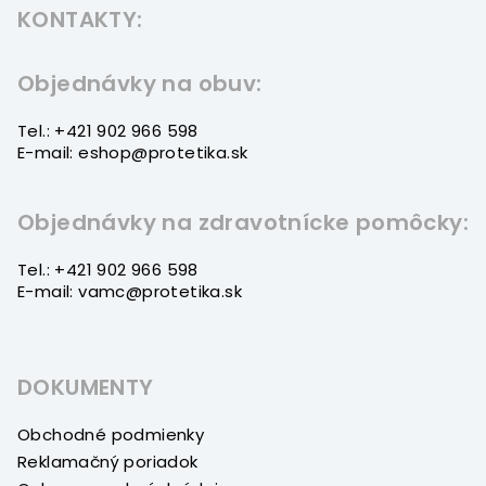
KONTAKTY:
p
ä
t
Objednávky na obuv:
i
Tel.: +421 902 966 598
e
E-mail: eshop@protetika.sk
Objednávky na zdravotnícke pomôcky:
Tel.: +421 902 966 598
E-mail: vamc@protetika.sk
DOKUMENTY
Obchodné podmienky
Reklamačný poriadok