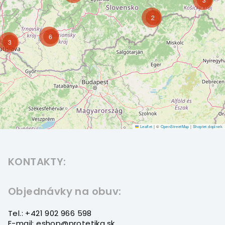
2
6
3
Leaflet
|
©
OpenStreetMap
|
Shoptet doplnek
Z
á
KONTAKTY:
p
ä
t
Objednávky na obuv:
i
Tel.: +421 902 966 598
e
E-mail: eshop@protetika.sk