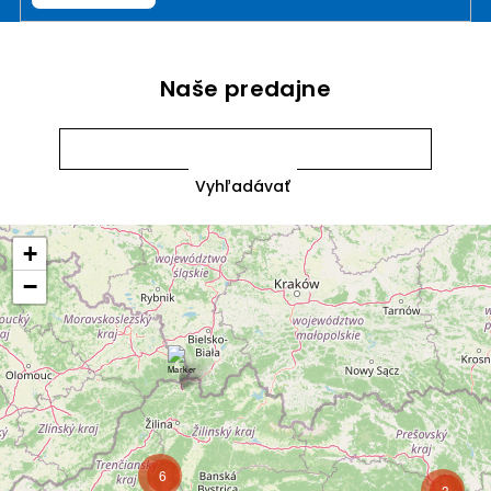
Naše predajne
+
−
6
3