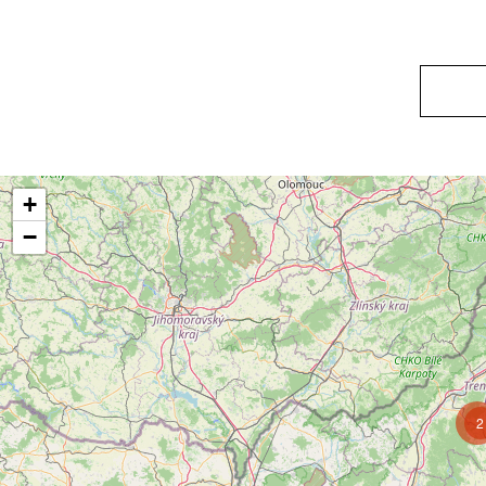
+
−
2