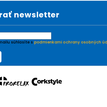
ať newsletter
ailu súhlasíte s
podmienkami ochrany osobných úd