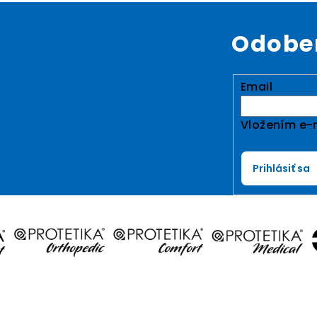
Odober
Email
Vložením e-m
Prihlásiť sa