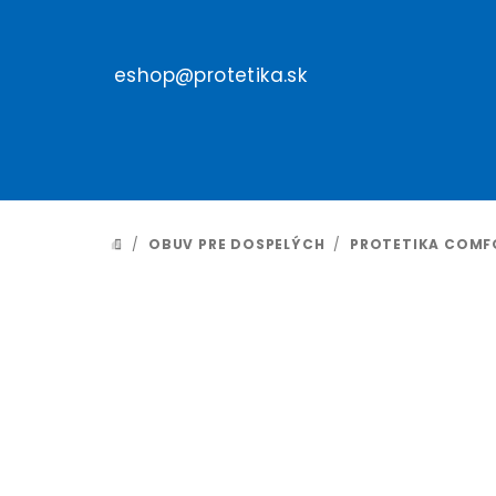
Prejsť
na
obsah
eshop@protetika.sk
/
OBUV PRE DOSPELÝCH
/
PROTETIKA COMF
DOMOV