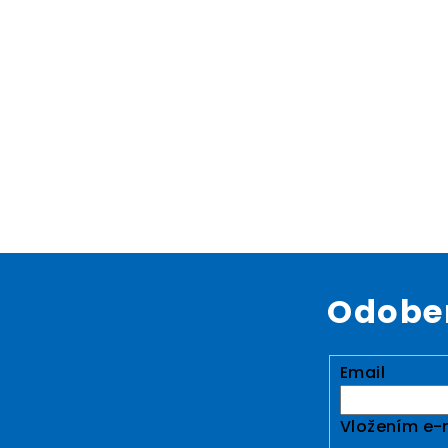
Odober
Email
Vložením e-m