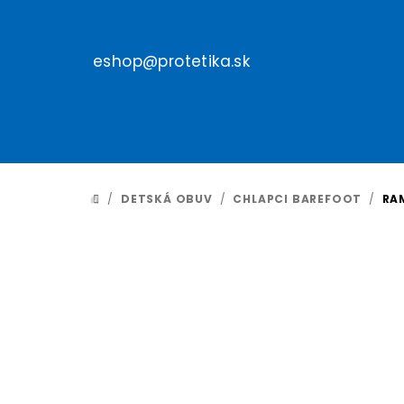
Prejsť
na
obsah
eshop@protetika.sk
/
DETSKÁ OBUV
/
CHLAPCI BAREFOOT
/
RA
DOMOV