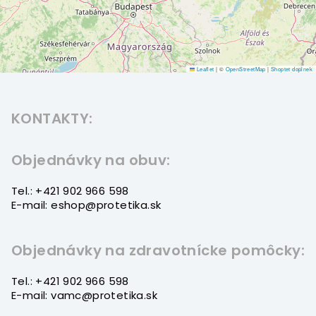
Leaflet
|
©
OpenStreetMap
|
Shoptet doplnek
Z
á
KONTAKTY:
p
ä
t
Objednávky na obuv:
i
Tel.: +421 902 966 598
e
E-mail: eshop@protetika.sk
Objednávky na zdravotnícke pomôcky:
Tel.: +421 902 966 598
E-mail: vamc@protetika.sk