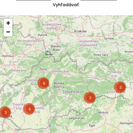
+
−
6
3
2
6
3