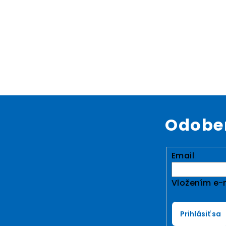
Odober
Email
Vložením e-m
Prihlásiť sa