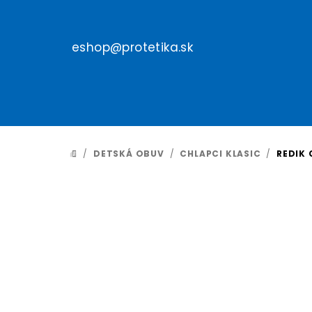
Prejsť
na
obsah
eshop@protetika.sk
/
DETSKÁ OBUV
/
CHLAPCI KLASIC
/
REDIK 
DOMOV