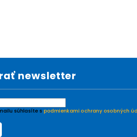
ať newsletter
ailu súhlasíte s
podmienkami ochrany osobných úd