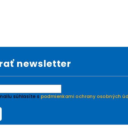
ať newsletter
ailu súhlasíte s
podmienkami ochrany osobných úd