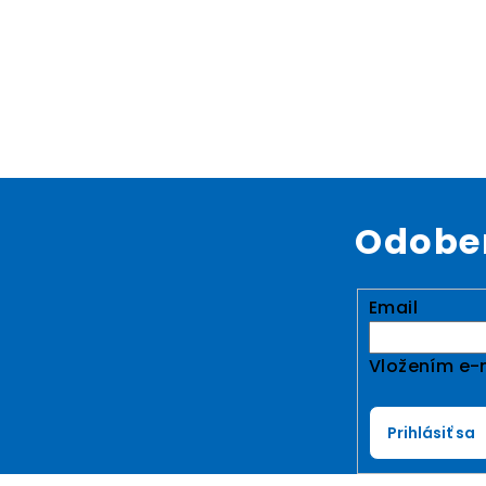
Odober
Email
Vložením e-m
Prihlásiť sa