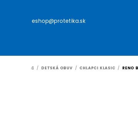
Prejsť
na
obsah
eshop@protetika.sk
/
DETSKÁ OBUV
/
CHLAPCI KLASIC
/
RENO 
DOMOV