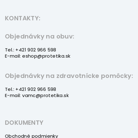
Z
á
KONTAKTY:
p
ä
t
Objednávky na obuv:
i
Tel.: +421 902 966 598
e
E-mail: eshop@protetika.sk
Objednávky na zdravotnícke pomôcky:
Tel.: +421 902 966 598
E-mail: vamc@protetika.sk
DOKUMENTY
Obchodné podmienky