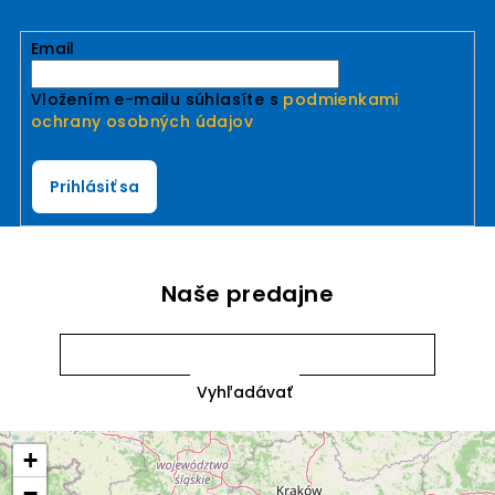
Email
Vložením e-mailu súhlasíte s
podmienkami
ochrany osobných údajov
Prihlásiť sa
Naše predajne
+
−