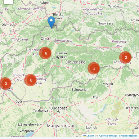
6
3
2
6
3
Leaflet
|
©
OpenStreetMap
|
Shoptet doplnek