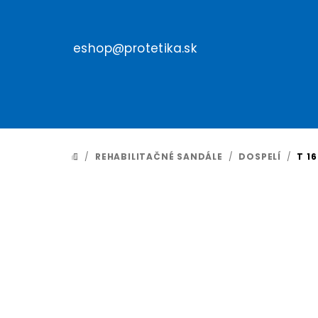
Prejsť
na
obsah
eshop@protetika.sk
/
REHABILITAČNÉ SANDÁLE
/
DOSPELÍ
/
T 16
DOMOV