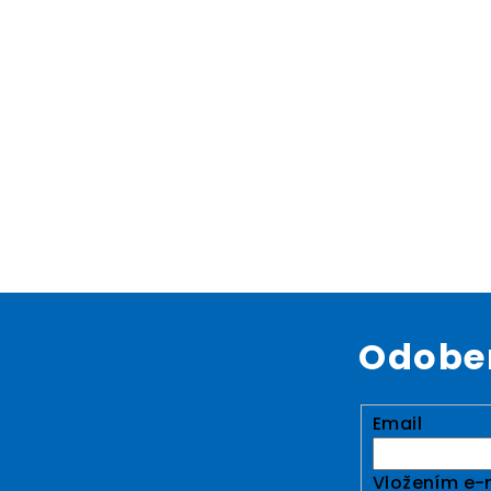
Odober
Email
Vložením e-m