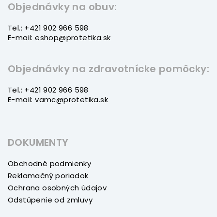
t
Objednávky na obuv:
i
Tel.: +421 902 966 598
e
E-mail: eshop@protetika.sk
Objednávky na zdravotnícke pomôcky:
Tel.: +421 902 966 598
E-mail: vamc@protetika.sk
DOKUMENTY
Obchodné podmienky
Reklamačný poriadok
Ochrana osobných údajov
Odstúpenie od zmluvy