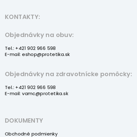
Z
á
KONTAKTY:
p
ä
t
Objednávky na obuv:
i
Tel.: +421 902 966 598
e
E-mail: eshop@protetika.sk
Objednávky na zdravotnícke pomôcky:
Tel.: +421 902 966 598
E-mail: vamc@protetika.sk
DOKUMENTY
Obchodné podmienky