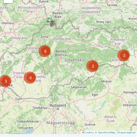
6
3
2
6
3
Leaflet
|
©
OpenStreetMap
|
Shoptet doplnek