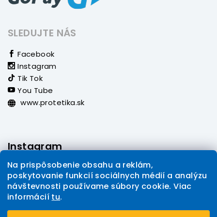
SLEDUJTE NÁS
Facebook
Instagram
Tik Tok
You Tube
www.protetika.sk
Instagram
Na prispôsobenie obsahu a reklám,
poskytovanie funkcií sociálnych médií a analýzu
návštevnosti používame súbory cookie. Viac
informácií
tu
.
Sledovať na Instagrame