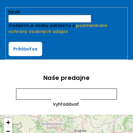
Email
Vložením e-mailu súhlasíte s
podmienkami
ochrany osobných údajov
Prihlásiť sa
Naše predajne
+
−