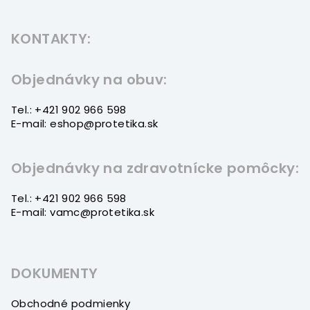
Z
á
KONTAKTY:
p
ä
t
Objednávky na obuv:
i
Tel.: +421 902 966 598
e
E-mail: eshop@protetika.sk
Objednávky na zdravotnícke pomôcky:
Tel.: +421 902 966 598
E-mail: vamc@protetika.sk
DOKUMENTY
Obchodné podmienky