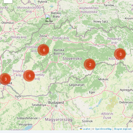
6
3
2
6
3
Leaflet
|
©
OpenStreetMap
|
Shoptet doplnek