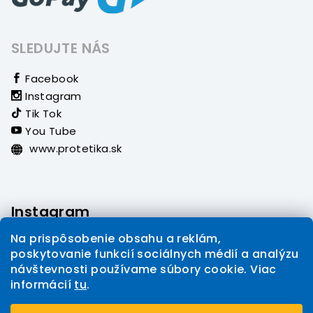
SLEDUJTE NÁS
Facebook
Instagram
Tik Tok
You Tube
www.protetika.sk
Instagram
Na prispôsobenie obsahu a reklám,
poskytovanie funkcií sociálnych médií a analýzu
návštevnosti používame súbory cookie. Viac
informácií
tu
.
Sledovať na Instagrame