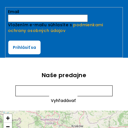
Email
Vložením e-mailu súhlasíte s
podmienkami
ochrany osobných údajov
Prihlásiť sa
Naše predajne
+
−