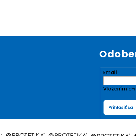
Odober
Email
Vložením e-m
Prihlásiť sa