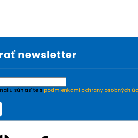
ať newsletter
ailu súhlasíte s
podmienkami ochrany osobných úd