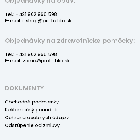
t
Objednávky na obuv:
i
Tel.: +421 902 966 598
e
E-mail: eshop@protetika.sk
Objednávky na zdravotnícke pomôcky:
Tel.: +421 902 966 598
E-mail: vamc@protetika.sk
DOKUMENTY
Obchodné podmienky
Reklamačný poriadok
Ochrana osobných údajov
Odstúpenie od zmluvy