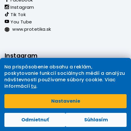
Instagram
Tik Tok
You Tube
www.protetika.sk
Instagram
Na prispôsobenie obsahu a reklám,
poskytovanie funkcií sociálnych médií a analýzu
návštevnosti používame súbory cookie. Viac
informácií
tu
.
Sledovať na Instagrame
Nastavenie
Copyright 2026
PROTETIKA eshop
. Všetky práva
Upraviť nastavenie cookies
vyhradené.
Odmietnuť
Súhlasím
Vytvoril Shoptet