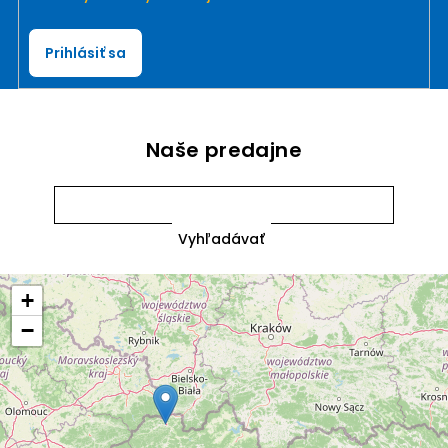
Prihlásiť sa
Naše predajne
+
−