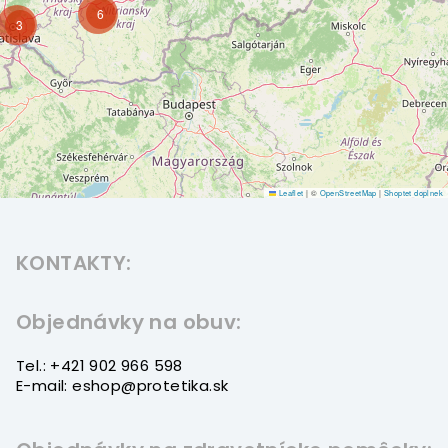
6
3
Leaflet
|
©
OpenStreetMap
|
Shoptet doplnek
Z
á
KONTAKTY:
p
ä
t
Objednávky na obuv:
i
Tel.: +421 902 966 598
e
E-mail: eshop@protetika.sk