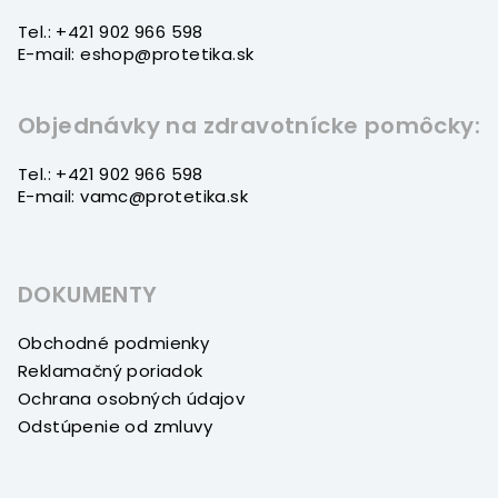
i
Tel.: +421 902 966 598
e
E-mail: eshop@protetika.sk
Objednávky na zdravotnícke pomôcky:
Tel.: +421 902 966 598
E-mail: vamc@protetika.sk
DOKUMENTY
Obchodné podmienky
Reklamačný poriadok
Ochrana osobných údajov
Odstúpenie od zmluvy