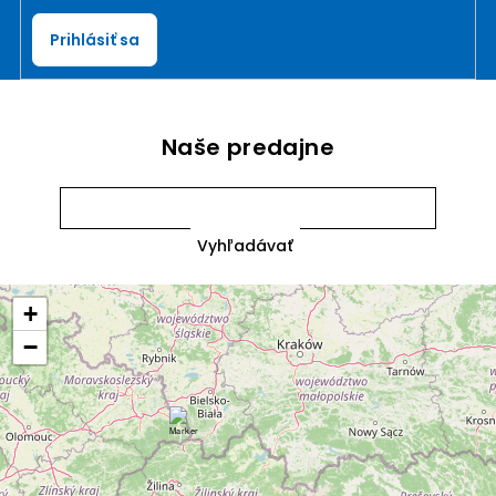
Prihlásiť sa
Naše predajne
+
−