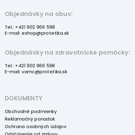
ä
t
Objednávky na obuv:
i
Tel.: +421 902 966 598
e
E-mail: eshop@protetika.sk
Objednávky na zdravotnícke pomôcky:
Tel.: +421 902 966 598
E-mail: vamc@protetika.sk
DOKUMENTY
Obchodné podmienky
Reklamačný poriadok
Ochrana osobných údajov
Odstúpenie od zmluvy