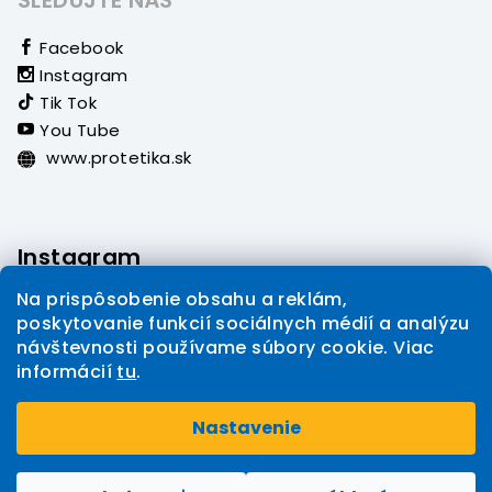
SLEDUJTE NÁS
Facebook
Instagram
Tik Tok
You Tube
www.protetika.sk
Instagram
Na prispôsobenie obsahu a reklám,
poskytovanie funkcií sociálnych médií a analýzu
návštevnosti používame súbory cookie. Viac
informácií
tu
.
Sledovať na Instagrame
Nastavenie
Copyright 2026
PROTETIKA eshop
. Všetky práva
Upraviť nastavenie cookies
vyhradené.