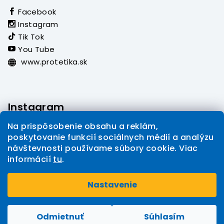
Facebook
Instagram
Tik Tok
You Tube
www.protetika.sk
Instagram
Na prispôsobenie obsahu a reklám,
poskytovanie funkcií sociálnych médií a analýzu
návštevnosti používame súbory cookie. Viac
informácií
tu
.
Sledovať na Instagrame
Nastavenie
Copyright 2026
PROTETIKA eshop
. Všetky práva
Upraviť nastavenie cookies
vyhradené.
Odmietnuť
Súhlasím