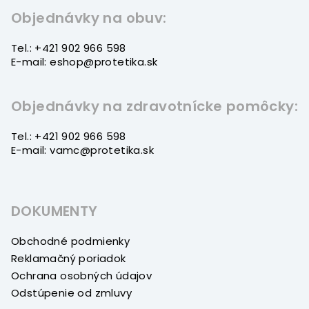
t
Objednávky na obuv:
i
Tel.: +421 902 966 598
e
E-mail: eshop@protetika.sk
Objednávky na zdravotnícke pomôcky:
Tel.: +421 902 966 598
E-mail: vamc@protetika.sk
DOKUMENTY
Obchodné podmienky
Reklamačný poriadok
Ochrana osobných údajov
Odstúpenie od zmluvy