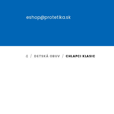
Prejsť
na
obsah
eshop@protetika.sk
/
DETSKÁ OBUV
/
CHLAPCI KLASIC
DOMOV