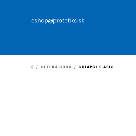
Prejsť
na
obsah
eshop@protetika.sk
/
DETSKÁ OBUV
/
CHLAPCI KLASIC
DOMOV