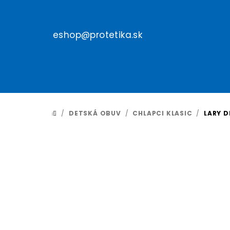
Prejsť
na
obsah
eshop@protetika.sk
/
DETSKÁ OBUV
/
CHLAPCI KLASIC
/
LARY D
DOMOV