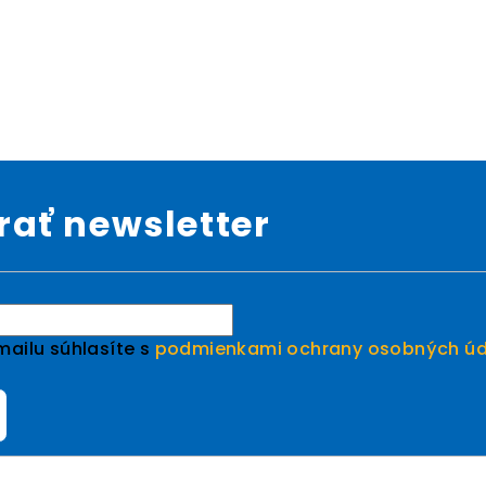
ať newsletter
ailu súhlasíte s
podmienkami ochrany osobných úd