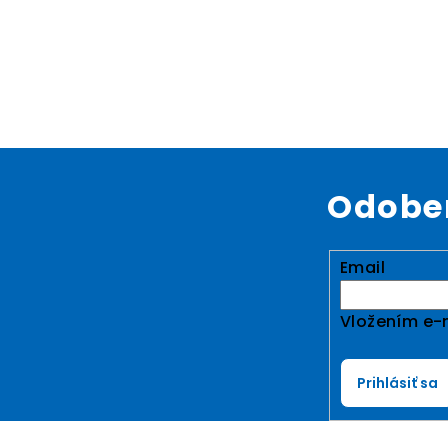
Odober
Email
Vložením e-m
Prihlásiť sa