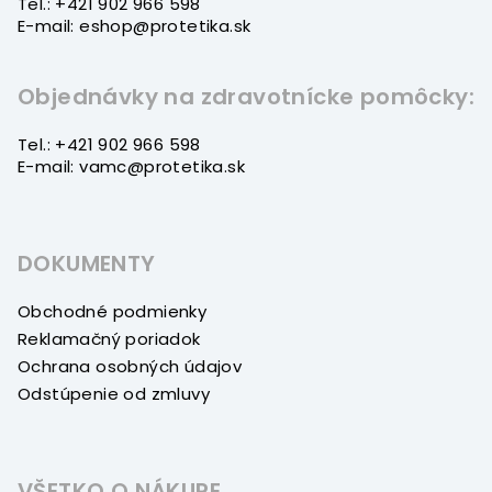
Tel.: +421 902 966 598
e
E-mail: eshop@protetika.sk
Objednávky na zdravotnícke pomôcky:
Tel.: +421 902 966 598
E-mail: vamc@protetika.sk
DOKUMENTY
Obchodné podmienky
Reklamačný poriadok
Ochrana osobných údajov
Odstúpenie od zmluvy
VŠETKO O NÁKUPE