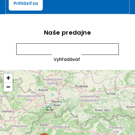
Prihlásiť sa
Naše predajne
+
−