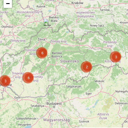
−
6
3
2
6
3