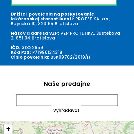
Držiteľ povolenia na poskytovanie
lekárenskej starostlivosti:
PROTETIKA, a.s.,
Bojnická 10, 823 65 Bratislava
Názov a adresa VZP:
VZP PROTETIKA, Šustekova
2, 851 04 Bratislava
IČO:
31322859
Kód PZS:
P71996134318
Číslo povolenia:
BSK09702/2019/HF
Naše predajne
+