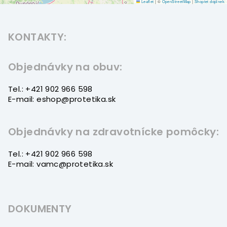
Leaflet
|
©
OpenStreetMap
|
Shoptet doplnek
Z
á
KONTAKTY:
p
ä
t
Objednávky na obuv:
i
Tel.: +421 902 966 598
e
E-mail: eshop@protetika.sk
Objednávky na zdravotnícke pomôcky:
Tel.: +421 902 966 598
E-mail: vamc@protetika.sk
DOKUMENTY