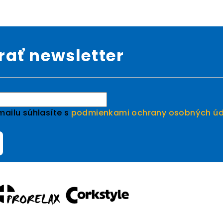
ať newsletter
ailu súhlasíte s
podmienkami ochrany osobných úd