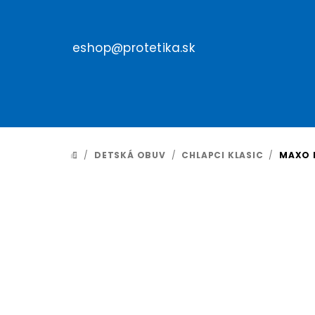
Prejsť
na
obsah
eshop@protetika.sk
/
DETSKÁ OBUV
/
CHLAPCI KLASIC
/
MAXO 
DOMOV