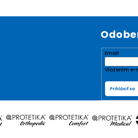
Odober
Email
Vložením e-m
Prihlásiť sa