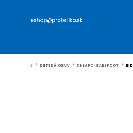
Prejsť
na
obsah
eshop@protetika.sk
/
DETSKÁ OBUV
/
CHLAPCI BAREFOOT
/
RI
DOMOV