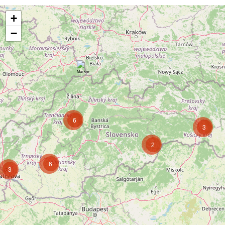
+
−
6
3
2
6
3