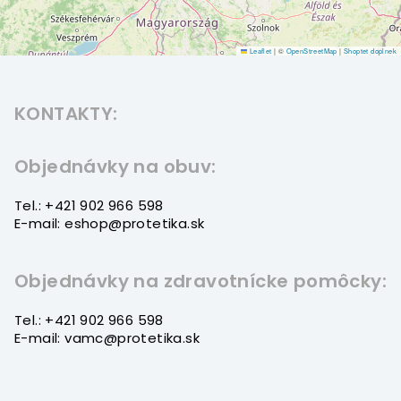
Leaflet
|
©
OpenStreetMap
|
Shoptet doplnek
Z
á
KONTAKTY:
p
ä
t
Objednávky na obuv:
i
Tel.: +421 902 966 598
e
E-mail: eshop@protetika.sk
Objednávky na zdravotnícke pomôcky:
Tel.: +421 902 966 598
E-mail: vamc@protetika.sk